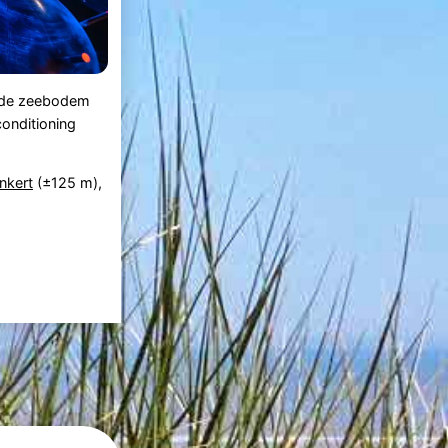
p de zeebodem
conditioning
inkert
(±125 m),