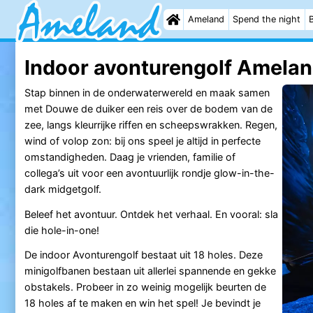
Ameland
Spend the night
Indoor avonturengolf Ameland
Stap binnen in de onderwaterwereld en maak samen
met Douwe de duiker een reis over de bodem van de
zee, langs kleurrijke riffen en scheepswrakken. Regen,
wind of volop zon: bij ons speel je altijd in perfecte
omstandigheden. Daag je vrienden, familie of
collega’s uit voor een avontuurlijk rondje glow-in-the-
dark midgetgolf.
Beleef het avontuur. Ontdek het verhaal. En vooral: sla
die hole-in-one!
De indoor Avonturengolf bestaat uit 18 holes. Deze
minigolfbanen bestaan uit allerlei spannende en gekke
obstakels. Probeer in zo weinig mogelijk beurten de
18 holes af te maken en win het spel! Je bevindt je