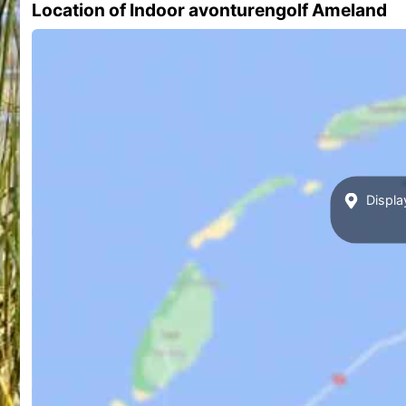
Location of Indoor avonturengolf Ameland
Displa