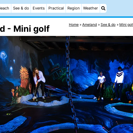
Beach
See & do
Events
Practical
Region
Weather
Home
Ameland
See & do
Mini gol
 - Mini golf