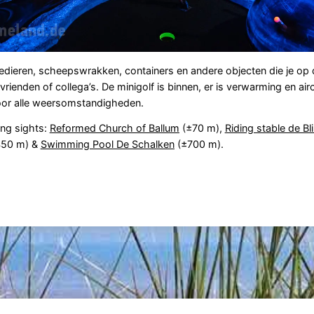
eedieren, scheepswrakken, containers en andere objecten die je o
, vrienden of collega’s. De minigolf is binnen, er is verwarming en air
 voor alle weersomstandigheden.
ing sights:
Reformed Church of Ballum
(±70 m),
Riding stable de Bl
50 m) &
Swimming Pool De Schalken
(±700 m).